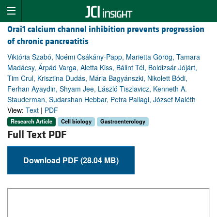
Orai1 calcium channel inhibition prevents progression
of chronic pancreatitis
Viktória Szabó, Noémi Csákány-Papp, Marietta Görög, Tamara
Madácsy, Árpád Varga, Aletta Kiss, Bálint Tél, Boldizsár Jójárt,
Tim Crul, Krisztina Dudás, Mária Bagyánszki, Nikolett Bódi,
Ferhan Ayaydin, Shyam Jee, László Tiszlavicz, Kenneth A.
Stauderman, Sudarshan Hebbar, Petra Pallagi, József Maléth
View:
Text
|
PDF
Research Article
Cell biology
Gastroenterology
Full Text PDF
Download PDF (28.04 MB)